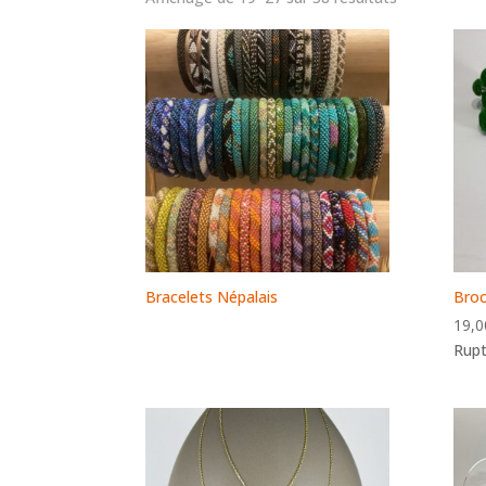
Bracelets Népalais
Bro
19,0
Rupt