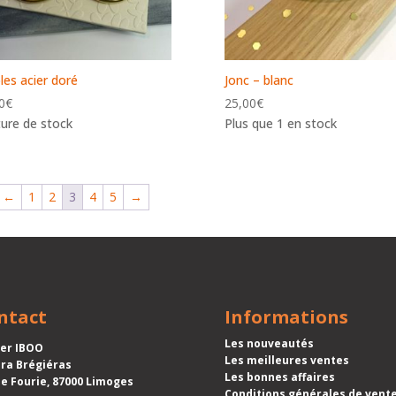
les acier doré
Jonc – blanc
0
€
25,00
€
ure de stock
Plus que 1 en stock
←
1
2
3
4
5
→
ntact
Informations
Les nouveautés
ier IBOO
Les meilleures ventes
ra Brégiéras
Les bonnes affaires
ue Fourie, 87000 Limoges
Conditions générales de vent