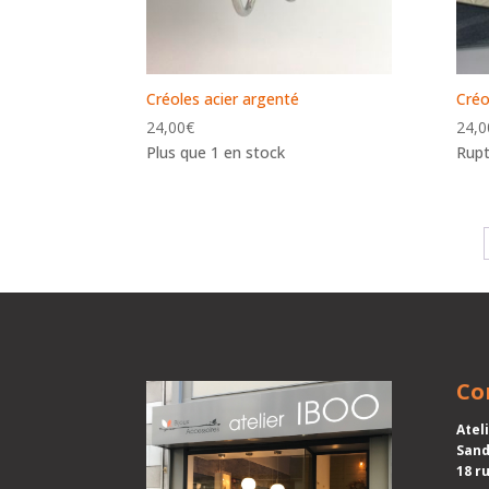
Créoles acier argenté
Créo
24,00
€
24,0
Plus que 1 en stock
Rupt
Co
Atel
Sand
18 r