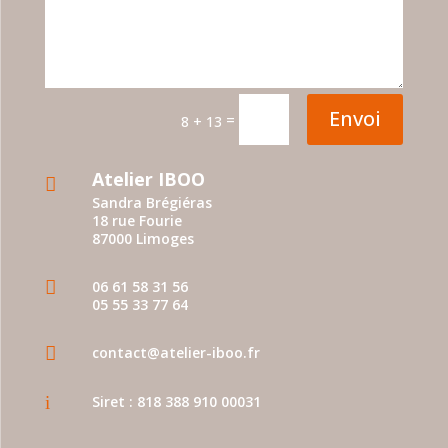
Envoi
=
8 + 13
Atelier IBOO

Sandra Brégiéras
18 rue Fourie
87000 Limoges

06 61 58 31 56
05 55 33 77 64

contact@atelier-iboo.fr
i
Siret : 818 388 910 00031