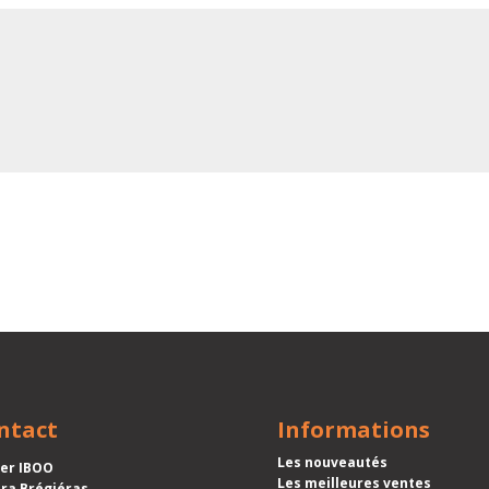
ntact
Informations
Les nouveautés
ier IBOO
Les meilleures ventes
ra Brégiéras