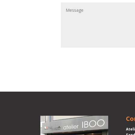
Co
Atel
Sand