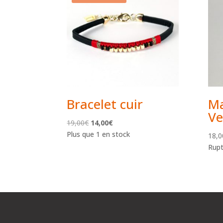
Bracelet cuir
Ma
Ve
Le
Le
19,00
€
14,00
€
prix
prix
Plus que 1 en stock
18,0
initial
actuel
Rupt
était :
est :
19,00€.
14,00€.