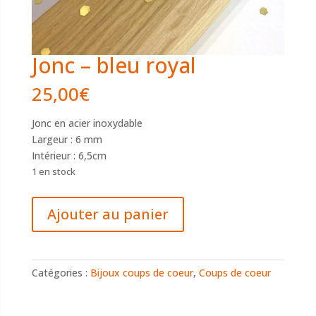
Jonc – bleu royal
25,00
€
Jonc en acier inoxydable
Largeur : 6 mm
Intérieur : 6,5cm
1 en stock
quantité
Ajouter au panier
de
Jonc
-
bleu
Catégories :
Bijoux coups de coeur
,
Coups de coeur
royal