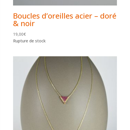
Boucles d’oreilles acier – doré
& noir
19,00
€
Rupture de stock