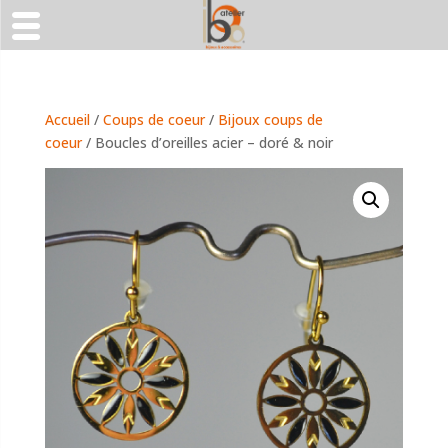
Accueil
/
Coups de coeur
/
Bijoux coups de
coeur
/ Boucles d’oreilles acier – doré & noir