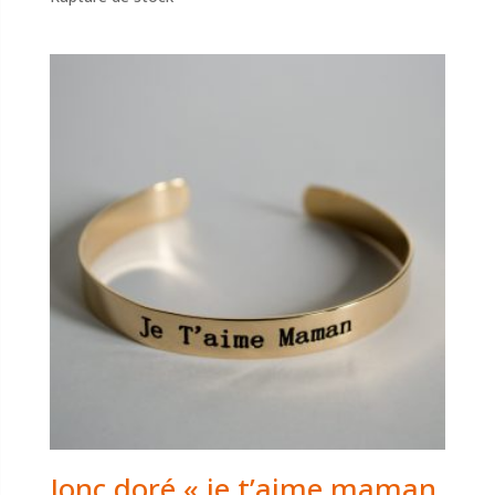
Jonc doré « je t’aime maman