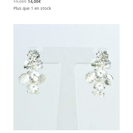
Le
Le
19,00
€
14,00
€
prix
prix
Plus que 1 en stock
initial
actuel
était :
est :
19,00€.
14,00€.