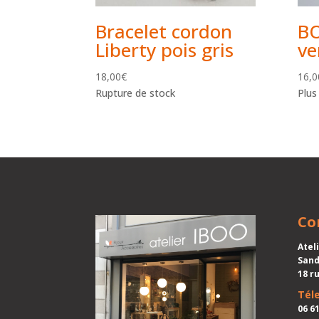
Bracelet cordon
BO
Liberty pois gris
ve
18,00
€
16,0
Rupture de stock
Plus
Co
Atel
Sand
18 r
Tél
06 61