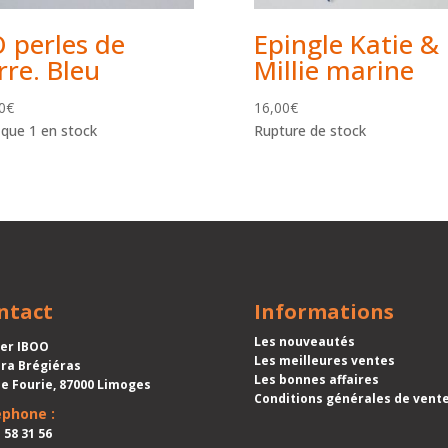
 perles de
Epingle Katie &
rre. Bleu
Millie marine
0
€
16,00
€
 que 1 en stock
Rupture de stock
ntact
Informations
Les nouveautés
ier IBOO
Les meilleures ventes
ra Brégiéras
Les bonnes affaires
ue Fourie, 87000 Limoges
Conditions générales de vent
ephone :
 58 31 56