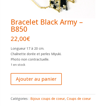
Bracelet Black Army –
B850
22,00
€
Longueur 17 à 20 cm.
Chaînette dorée et perles Miyuki.
Photo non contractuelle.
1 en stock
quantité
Ajouter au panier
de
Bracelet
Black
Army
Catégories :
Bijoux coups de coeur
,
Coups de coeur
–