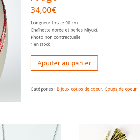
34,00
€
Longueur totale 90 cm.
Chaînette dorée et perles Miyuki.
Photo non contractuelle.
1 en stock
quantité
Ajouter au panier
de
Sautoir
bordeaux,
rose
Catégories :
Bijoux coups de coeur
,
Coups de coeur
et
rouge