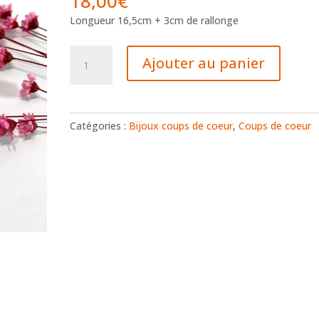
18,00
€
Longueur 16,5cm + 3cm de rallonge
quantité
Ajouter au panier
de
Bracelet
argenté
Catégories :
Bijoux coups de coeur
,
Coups de coeur