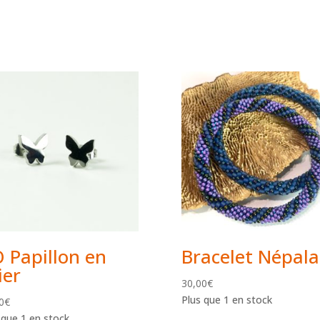
 Papillon en
Bracelet Népala
ier
30,00
€
Plus que 1 en stock
0
€
 que 1 en stock