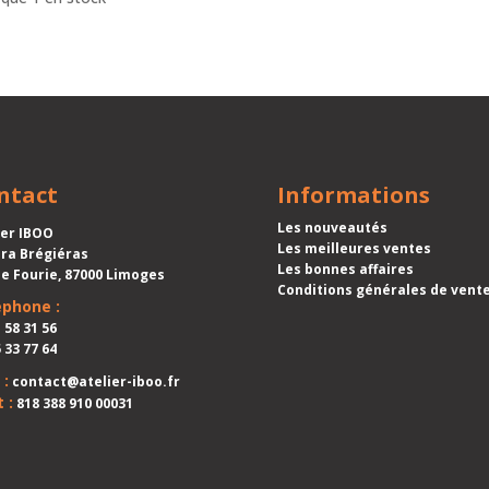
ntact
Informations
Les nouveautés
ier IBOO
Les meilleures ventes
ra Brégiéras
Les bonnes affaires
ue Fourie, 87000 Limoges
Conditions générales de vent
ephone :
 58 31 56
 33 77 64
 :
contact@atelier-iboo.fr
 :
818 388 910 00031