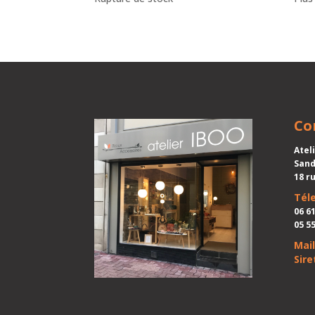
Co
Atel
Sand
18 r
Tél
06 61
05 55
Mail
Siret