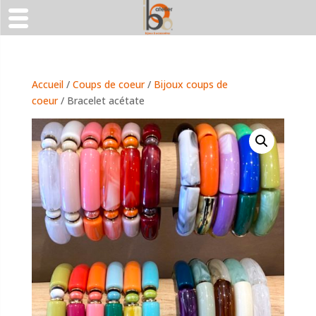
Accueil
/
Coups de coeur
/
Bijoux coups de
coeur
/ Bracelet acétate