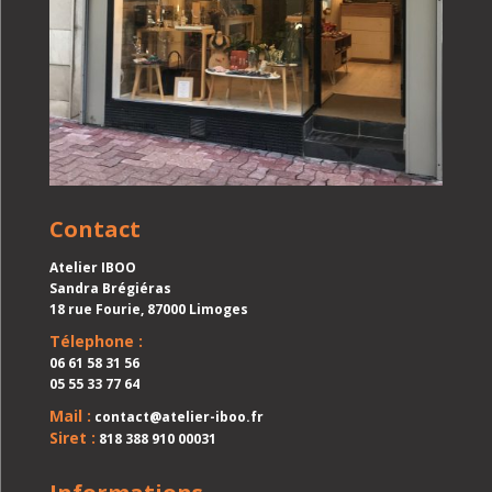
Contact
Atelier IBOO
Sandra Brégiéras
18 rue Fourie, 87000 Limoges
Télephone :
06 61 58 31 56
05 55 33 77 64
Mail :
contact@atelier-iboo.fr
Siret :
818 388 910 00031