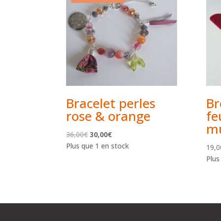
Bracelet perles
Br
rose & orange
fe
mu
Le
Le
36,00
€
30,00
€
prix
prix
Plus que 1 en stock
19,0
initial
actuel
Plus
était :
est :
36,00€.
30,00€.