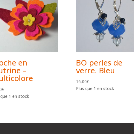
oche en
BO perles de
utrine –
verre. Bleu
lticolore
16,00
€
Plus que 1 en stock
0
€
 que 1 en stock