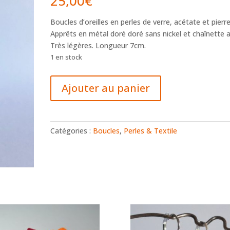
25,00
€
Boucles d’oreilles en perles de verre, acétate et pierre
Apprêts en métal doré doré sans nickel et chaînette a
Très légères. Longueur 7cm.
1 en stock
quantité
Ajouter au panier
de
Boucles
Alice
/
Catégories :
Boucles
,
Perles & Textile
rose