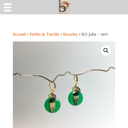
Accueil
/
Perles & Textile
/
Boucles
/ BO Julia – vert