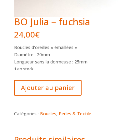
BO Julia – fuchsia
24,00
€
Boucles d’oreilles « émaillées »
Diamètre : 20mm
Longueur sans la dormeuse : 25mm
1 en stock
quantité
Ajouter au panier
de
BO
Julia
-
Catégories :
Boucles
,
Perles & Textile
fuchsia
Produits similaires