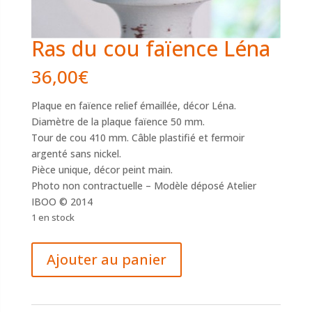
Ras du cou faïence Léna
36,00
€
Plaque en faïence relief émaillée, décor Léna.
Diamètre de la plaque faïence 50 mm.
Tour de cou 410 mm. Câble plastifié et fermoir
argenté sans nickel.
Pièce unique, décor peint main.
Photo non contractuelle – Modèle déposé Atelier
IBOO © 2014
1 en stock
quantité
Ajouter au panier
de
Ras
du