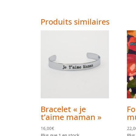
Produits similaires
Bracelet « je
Fo
t’aime maman »
mu
16,00
€
22,0
Plus que 1 en stock
Plus