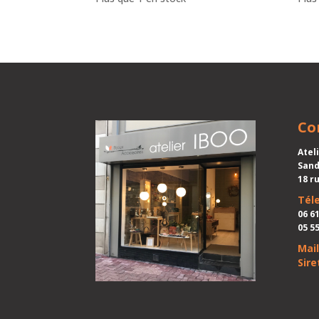
Co
Atel
Sand
18 r
Tél
06 61
05 55
Mail
Siret