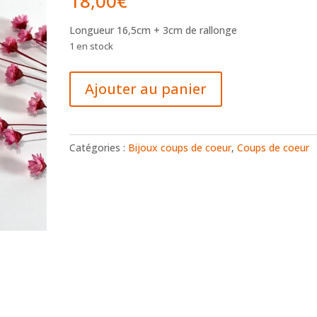
18,00
€
Longueur 16,5cm + 3cm de rallonge
1 en stock
quantité
Ajouter au panier
de
Bracelet
doré
Catégories :
Bijoux coups de coeur
,
Coups de coeur