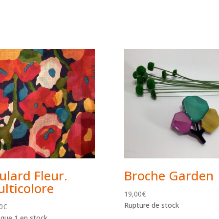
ulard Fleur.
Broche Garden
lticolore
19,00
€
Rupture de stock
0
€
 que 1 en stock