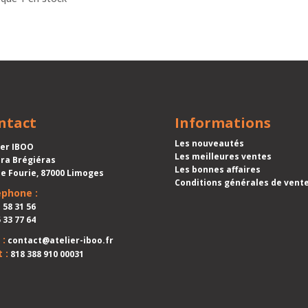
ntact
Informations
Les nouveautés
ier IBOO
Les meilleures ventes
ra Brégiéras
Les bonnes affaires
ue Fourie, 87000 Limoges
Conditions générales de vent
ephone :
 58 31 56
 33 77 64
 :
contact@atelier-iboo.fr
 :
818 388 910 00031