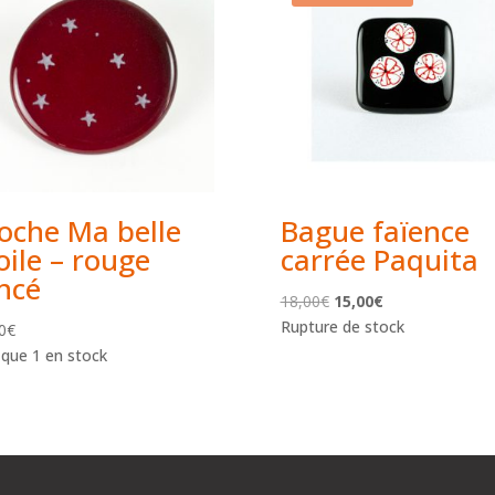
oche Ma belle
Bague faïence
oile – rouge
carrée Paquita
ncé
Le
Le
18,00
€
15,00
€
prix
prix
Rupture de stock
0
€
initial
actuel
 que 1 en stock
était :
est :
18,00€.
15,00€.