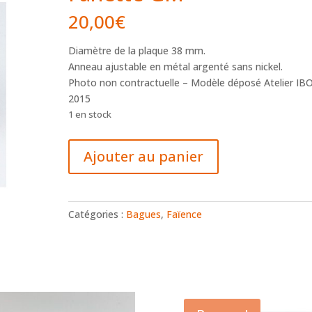
20,00
€
Diamètre de la plaque 38 mm.
Anneau ajustable en métal argenté sans nickel.
Photo non contractuelle – Modèle déposé Atelier I
2015
1 en stock
quantité
Ajouter au panier
de
Bague
faïence
ronde
Catégories :
Bagues
,
Faïence
Fanette
GM