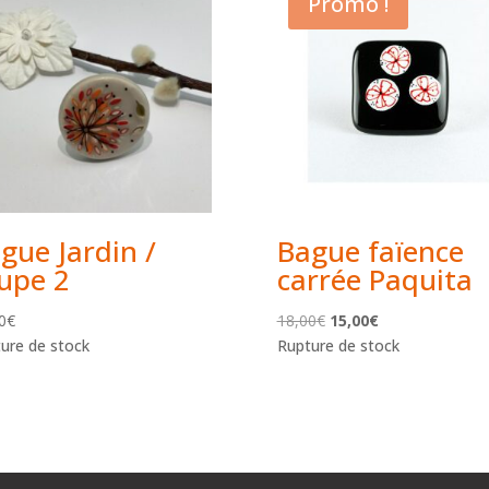
Promo !
gue Jardin /
Bague faïence
upe 2
carrée Paquita
Le
Le
0
€
18,00
€
15,00
€
prix
prix
ure de stock
Rupture de stock
initial
actuel
était :
est :
18,00€.
15,00€.