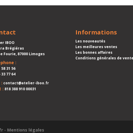
ntact
Informations
Les nouveautés
ier IBOO
Les meilleures ventes
ra Brégiéras
Les bonnes affaires
ue Fourie, 87000 Limoges
Conditions générales de vent
ephone :
 58 31 56
 33 77 64
 :
contact@atelier-iboo.fr
 :
818 388 910 00031
fr
-
Mentions légales