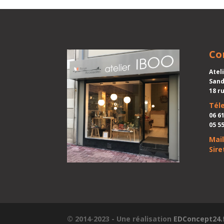
Co
Atel
Sand
18 r
Tél
06 61
05 55
Mail
Siret
© 2014
-
2023 - Une réalisation
EDConcept24.